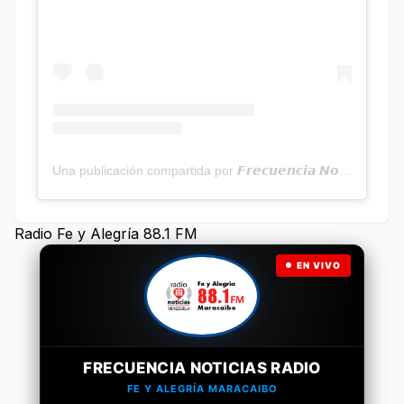
Una publicación compartida por 𝙁𝙧𝙚𝙘𝙪𝙚𝙣𝙘𝙞𝙖 𝙉𝙤𝙩𝙞𝙘𝙞𝙖𝙨 | Programa Radial (@frecuencianoticias)
Radio Fe y Alegría 88.1 FM
EN VIVO
FRECUENCIA NOTICIAS RADIO
FE Y ALEGRÍA MARACAIBO