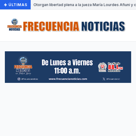
ÚLTIMAS
•
Otorgan libertad plena a la jueza María Lourdes Afiuni y c