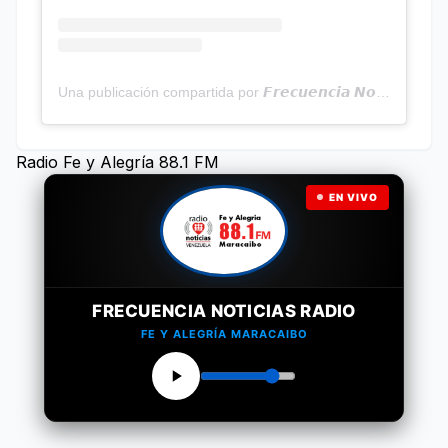
Una publicación compartida por 𝙁𝙧𝙚𝙘𝙪𝙚𝙣𝙘𝙞𝙖 𝙉𝙤𝙩𝙞𝙘𝙞𝙖𝙨 | Programa Radial (@frecuencianoticias)
Radio Fe y Alegría 88.1 FM
EN VIVO
FRECUENCIA NOTICIAS RADIO
FE Y ALEGRÍA MARACAIBO