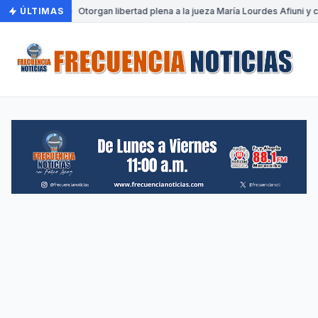
ÚLTIMAS
•
Otorgan libertad plena a la jueza María Lourdes Afiuni y c