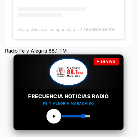
Una publicación compartida por 𝙁𝙧𝙚𝙘𝙪𝙚𝙣𝙘𝙞𝙖 𝙉𝙤𝙩𝙞𝙘𝙞𝙖𝙨 | Programa Radial (@frecuencianoticias)
Radio Fe y Alegría 88.1 FM
EN VIVO
FRECUENCIA NOTICIAS RADIO
FE Y ALEGRÍA MARACAIBO