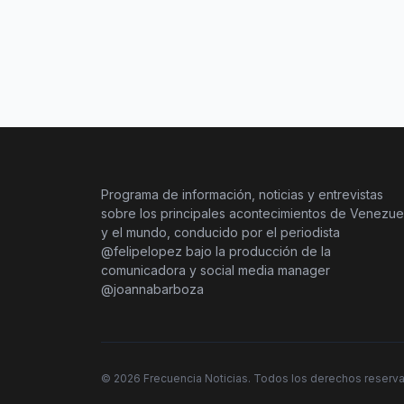
Programa de información, noticias y entrevistas
sobre los principales acontecimientos de Venezue
y el mundo, conducido por el periodista
@felipelopez bajo la producción de la
comunicadora y social media manager
@joannabarboza
©
2026
Frecuencia Noticias. Todos los derechos reserv