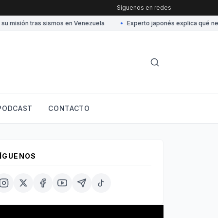
Síguenos en redes
misión tras sismos en Venezuela
•
Experto japonés explica qué neces
PODCAST
CONTACTO
ÍGUENOS