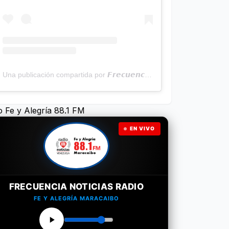
Una publicación compartida por 𝙁𝙧𝙚𝙘𝙪𝙚𝙣𝙘𝙞𝙖 𝙉𝙤𝙩𝙞𝙘𝙞𝙖𝙨 | Programa Radial (@frecuencianoticias)
o Fe y Alegría 88.1 FM
EN VIVO
FRECUENCIA NOTICIAS RADIO
FE Y ALEGRÍA MARACAIBO