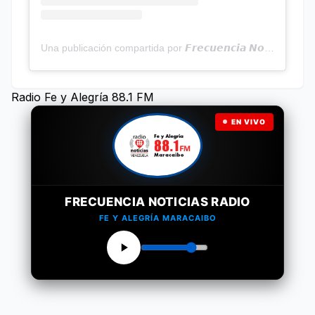
Una publicación compartida por 𝙁𝙧𝙚𝙘𝙪𝙚𝙣𝙘𝙞𝙖 𝙉𝙤𝙩𝙞𝙘𝙞𝙖𝙨 | Programa Radial (@frecuencianoticias)
Radio Fe y Alegría 88.1 FM
EN VIVO
FRECUENCIA NOTICIAS RADIO
FE Y ALEGRÍA MARACAIBO