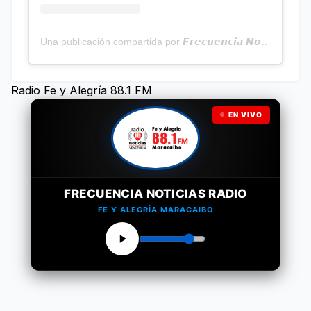
Una publicación compartida por 𝙁𝙧𝙚𝙘𝙪𝙚𝙣𝙘𝙞𝙖 𝙉𝙤𝙩𝙞𝙘𝙞𝙖𝙨 | Programa Radial (@frecuencianoticias)
Radio Fe y Alegría 88.1 FM
EN VIVO
FRECUENCIA NOTICIAS RADIO
FE Y ALEGRÍA MARACAIBO