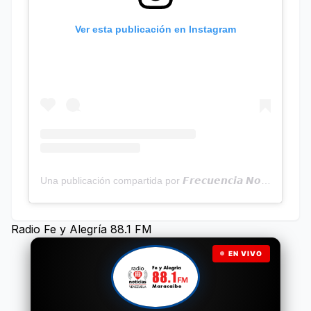
Ver esta publicación en Instagram
Una publicación compartida por 𝙁𝙧𝙚𝙘𝙪𝙚𝙣𝙘𝙞𝙖 𝙉𝙤𝙩𝙞𝙘𝙞𝙖𝙨 | Programa Radial (@frecuencianoticias)
Radio Fe y Alegría 88.1 FM
EN VIVO