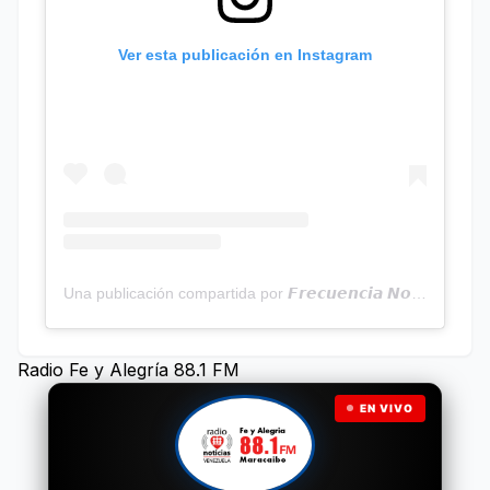
Ver esta publicación en Instagram
Una publicación compartida por 𝙁𝙧𝙚𝙘𝙪𝙚𝙣𝙘𝙞𝙖 𝙉𝙤𝙩𝙞𝙘𝙞𝙖𝙨 | Programa Radial (@frecuencianoticias)
Radio Fe y Alegría 88.1 FM
EN VIVO