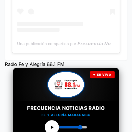
Una publicación compartida por 𝙁𝙧𝙚𝙘𝙪𝙚𝙣𝙘𝙞𝙖 𝙉𝙤𝙩𝙞𝙘𝙞𝙖𝙨 | Programa Radial (@frecuencianoticias)
Radio Fe y Alegría 88.1 FM
EN VIVO
FRECUENCIA NOTICIAS RADIO
FE Y ALEGRÍA MARACAIBO