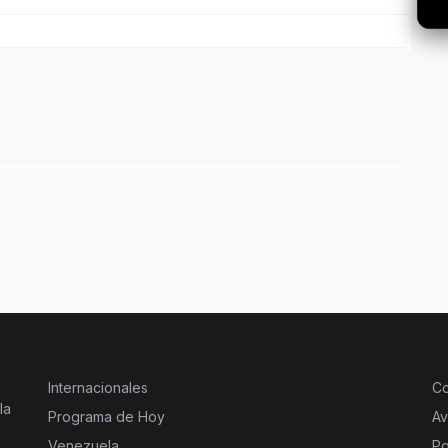
Internacionales
Co
la
Programa de Hoy
Av
Venezuela
Po