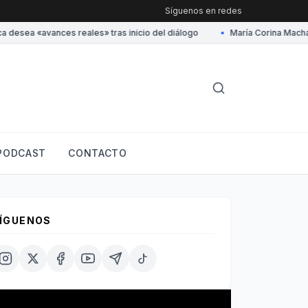
Síguenos en redes
esea «avances reales» tras inicio del diálogo
•
María Corina Machado 
PODCAST
CONTACTO
ÍGUENOS