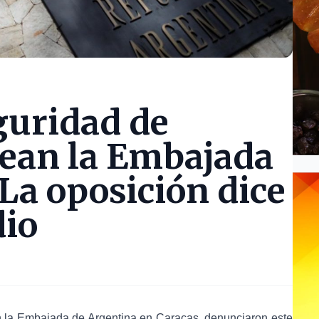
guridad de
ean la Embajada
La oposición dice
dio
 la Embajada de Argentina en Caracas, denunciaron este