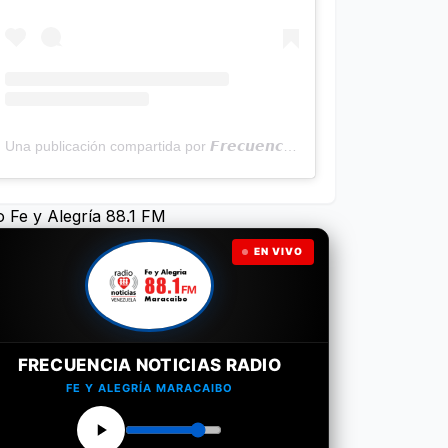
Una publicación compartida por 𝙁𝙧𝙚𝙘𝙪𝙚𝙣𝙘𝙞𝙖 𝙉𝙤𝙩𝙞𝙘𝙞𝙖𝙨 | Programa Radial (@frecuencianoticias)
o Fe y Alegría 88.1 FM
EN VIVO
FRECUENCIA NOTICIAS RADIO
FE Y ALEGRÍA MARACAIBO