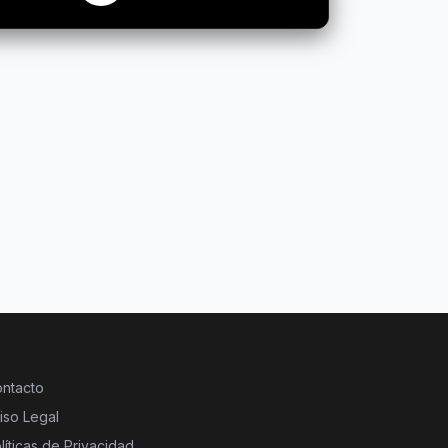
ntacto
iso Legal
líticas de Privacidad