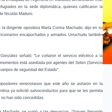
fugiados en la sede diplomática, quienes calificaron la
nte Nicolás Maduro.
e la dirigente opositora María Corina Machado, dijo en su
funcionarios encapuchados y armados. Urruchurtu también
onzález señaló: “Le cortaron el servicio eléctrico a la
momentos está asediada por agentes del Sebin (Servicio
cuerpos de seguridad del Estado”.
opositores venezolanos que este año se asilaron en la
tina ya solicitó salvoconductos para que se les permita
s no han sido concedidas.
r Machado, se sumó a las denuncias. “Siguen llegando