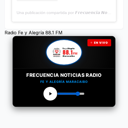
Una publicación compartida por 𝙁𝙧𝙚𝙘𝙪𝙚𝙣𝙘𝙞𝙖 𝙉𝙤𝙩𝙞𝙘𝙞𝙖𝙨 | Programa Radial (@frecuencianoticias)
Radio Fe y Alegría 88.1 FM
EN VIVO
FRECUENCIA NOTICIAS RADIO
FE Y ALEGRÍA MARACAIBO