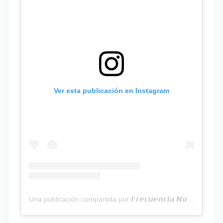
Ver esta publicación en Instagram
Una publicación compartida por 𝙁𝙧𝙚𝙘𝙪𝙚𝙣𝙘𝙞𝙖 𝙉𝙤𝙩𝙞𝙘𝙞𝙖𝙨 | Programa Radial (@frecuencianoticias)